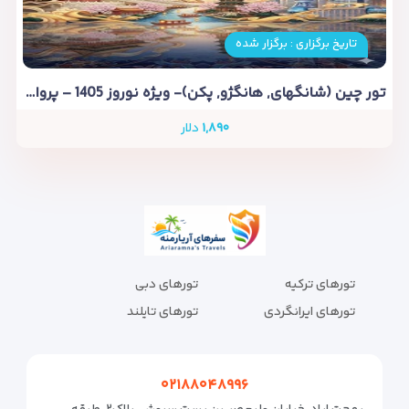
تاریخ برگزاری : برگزار شده
تور چین (شانگهای, هانگژو, پکن)- ویژه نوروز 1405 – پرواز ماهان
۱,۸۹۰
دلار
تورهای ترکیه
تورهای دبی
تورهای ایرانگردی
تورهای تایلند
۰۲۱۸۸۰۴۸۹۹۶