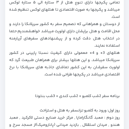
تمامی پکیجها دارای تنوع هتل از ۳ ستاره الی ۵ ستاره لوکس
میباشد و پکیجها به صورت اقتصادی تا هتلهای لوکس تنظیم شده
است.
از دوستان و همراهانی که تصمیم سفر به کشور سریلانکا را دارند و
محل اقامت و هتل برایشان دارای اولویت میباشد خواهشمندیم حتما
در انتخاب هتل دقت کرده و از پیشنهادهای سفرهای آریارمنه
استفاده نمایند.
هتلهای 3* و 4* معمولی دارای کیفیت نسبتا پایینی در کشور
سریلانکا میباشد. و این هتلها بیشتر برای همراهان طبیعت گرد که
اولویت سفرشان به این کشور تماشای جاذبه های سریلانکا با نرخ
اقتصادی میباشد در پکیجها طراحی شده است.
برنامه سفر 2شب کلمبو + 2شب کندی + 3شب بنتوتا
روز اول: ورود به کلمبو ترانسفر به هتل و استراحت
روز دوم : معبد گانگارامایا , مرکز خرید صنایع دستی لاکرکید , معبد
هندو , میدان استقلال , بازدید میدانی (پانارومیک)از مسجد سرخ و