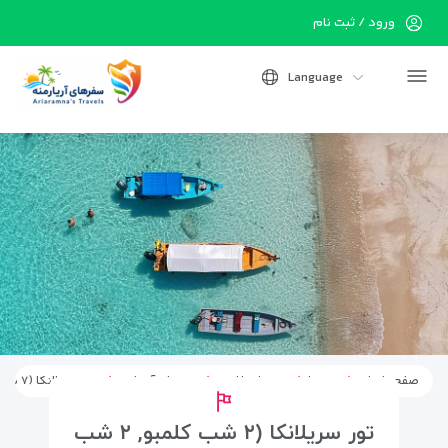
ورود / ثبت نام
Language
صفحه اصلی
تورها
تورهای خارجی
تورهای آسیایی
تور سریلانکا (۷ شب و ۸ روز)- ویژه نوروز ۱۴۰۵ – پرواز معراج ایر
تور سریلانکا (۲ شب کلمبو, ۲ شب