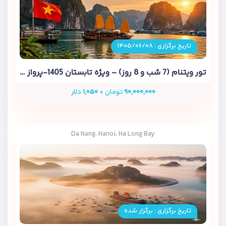
تاریخ برگزاری : ۱۴۰۵/۰۶/۰۸
تور ویتنام (7 شب و 8 روز) – ویژه تابستان 1405-پرواز ماهان
۹۰,۰۰۰,۰۰۰
تومان +
۱,۰۵۰
دلار
Da Nang، Hanoi، Ha Long Bay
تاریخ برگزاری : برگزار شده