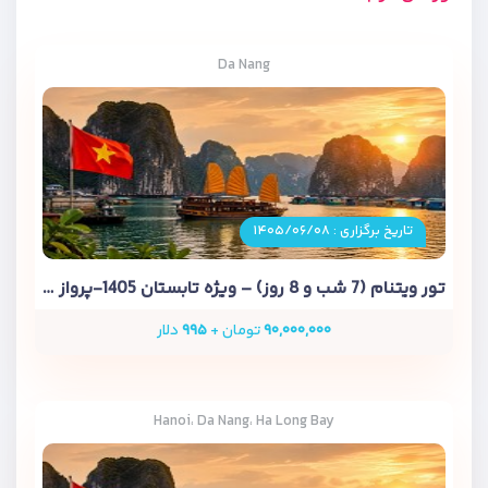
Da Nang
تاریخ برگزاری : ۱۴۰۵/۰۶/۰۸
تور ویتنام (7 شب و 8 روز) – ویژه تابستان 1405-پرواز ماهان
۹۰,۰۰۰,۰۰۰
تومان +
۹۹۵
دلار
Hanoi، Da Nang، Ha Long Bay