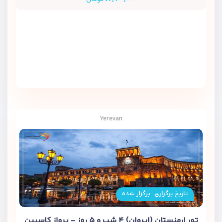
Yerevan
تاریخ برگزاری : برگزار شده
تور ارمنستان (ایروان) ۴ شب و ۵ روز – پرواز کاسپین