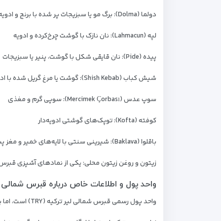
دولما (Dolma): برگ مو یا سبزیجات پر شده با برنج و ادویه
لپه (Lahmacun): نان نازک با گوشت چرخ‌کرده و ادویه
پیده (Pide): نان قایقی شکل با گوشت، پنیر یا سبزیجات
شیش کباب (Shish Kebab): گوشت یا مرغ گریل شده با ادویه‌های خاص
سوپ عدس (Mercimek Çorbası): سوپی گرم و مغذی
کوفته (Kofta): توپک‌های گوشتی ادویه‌دار
باقلوا (Baklava): شیرینی سنتی با لایه‌های خمیر و مغز پسته
زیتون و روغن زیتون محلی: یکی از نمادهای آشپزی قبرس
واحد پول و اطلاعات خاص درباره قبرس شمالی
واحد پول رسمی قبرس شمالی لیر ترکیه (TRY) است، اما یورو و دلار نیز در بسیاری از مکان‌ها پذیرفته می‌شود.