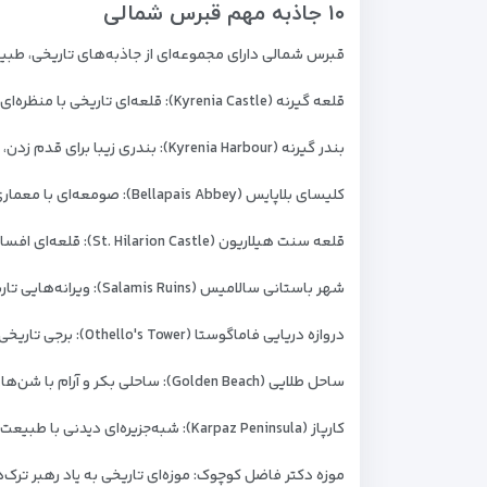
۱۰ جاذبه مهم قبرس شمالی
قبرس شمالی دارای مجموعه‌ای از جاذبه‌های تاریخی، طبی
قلعه گیرنه (Kyrenia Castle): قلعه‌ای تاریخی با منظره‌ای خیره‌کننده از بندر گیرنه و موزه کشتی غرق‌شده
بندر گیرنه (Kyrenia Harbour): بندری زیبا برای قدم زدن، خرید و لذت بردن از غذاهای محلی
کلیسای بلاپایس (Bellapais Abbey): صومعه‌ای با معماری گوتیک و چشم‌اندازی فوق‌العاده از کوهستان
قلعه سنت هیلاریون (St. Hilarion Castle): قلعه‌ای افسانه‌ای بر فراز کوهستان با تاریخچه‌ای جذاب
شهر باستانی سالامیس (Salamis Ruins): ویرانه‌هایی تاریخی از دوران روم باستان در نزدیکی فاماگوستا
دروازه دریایی فاماگوستا (Othello's Tower): برجی تاریخی که الهام‌بخش نمایش‌نامه شکسپیر بوده است
ساحل طلایی (Golden Beach): ساحلی بکر و آرام با شن‌های نرم و آب‌های فیروزه‌ای
کارپاز (Karpaz Peninsula): شبه‌جزیره‌ای دیدنی با طبیعت دست‌نخورده و لاک‌پشت‌های دریایی
موزه دکتر فاضل کوچوک: موزه‌ای تاریخی به یاد رهبر ترک