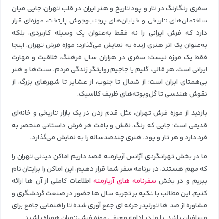
سفری رنگارنگ در تار و پود تاریخ و هنر ایران در قلب تهران، جایی میان
ساختمان‌های تاریخی و خیابان‌های پرجنب‌وجوش پایتخت، موزه‌ای قرار
دارد که فرش ایرانی را نه فقط به‌عنوان یک وسیله کاربردی، بلکه
به‌عنوان یک اثر هنری زنده به نمایش می‌گذارد؛ موزه فرش تهران. اینجا
فقط یک موزه نیست؛ سفری در هزاران سال فرهنگ، خلاقیت و مهارت
ایرانی است. هر قالی، گلیم یا جاجیم روایتگر زندگی مردم، سنت‌ها و هنر
بی‌همتای ایران است؛ از شمال تا جنوب، از عشایر تا شهرهای بزرگ، از
نقوش هندسی تا گل‌وبوته‌های ظریف کلاسیک.
بازدید از موزه فرش تهران، مثل قدم‌ زدن در یک بازار تاریخی و خانه‌ای
قدیمی است؛ جایی که رنگ، نقش و بافت هر فرش داستانی منحصر به‌
فرد دارد و هر تار و پود، هنری چندصدساله را به نمایش می‌گذارد.
ما در بخش تهرانگردی آژانس آریارمنه قصد داریم اماکن دیدنی تهران را
که مهم هستند، در برنامه سفر شما قرار دهیم، این اماکن را برایتان نام
ببریم و در بخش
سفرنامه‌ های آریارمنه
اطلاعات کاملی از آن‌ ها ارائه
کنیم. این مطالب با تکیه بر تجربه سال‌ ها حضور در صنعت گردشگری و
مشاوره از صد ها تورلیدر حرفه‌ ای جمع‌ آوری شده تا راهنمایی جامع برای
مسافران باشد. با ما در ادامه معرفی موزه فرش تهران همراه باشید.