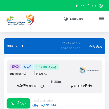
ورود / ثبت نام
Language
۱۴۰۵/۰۵/۱۷
پرواز رفت
THR
MHD
2026/08/08
25KG
چارتری
۵
3102
K0
Business
(C)
McDonnell Douglas MD-80 Series
1h 30m
۰۵:۴۰
۰۴:۱۰
(MHD)
(THR)
قیمت هر بزرگسال
خرید آنلاین
۱۲۰,۴۹۶,۹۵۰
ریال