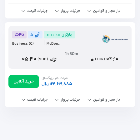
بار مجاز و قوانین
جزئیات پرواز
جزئیات قیمت
25KG
چارتری
۵
3102
K0
Business
(C)
McDonnell Douglas MD-80 Series
1h 30m
۰۵:۴۰
۰۴:۱۰
(MHD)
(THR)
قیمت هر بزرگسال
خرید آنلاین
۱۲۴,۶۱۹,۸۸۵
ریال
بار مجاز و قوانین
جزئیات پرواز
جزئیات قیمت