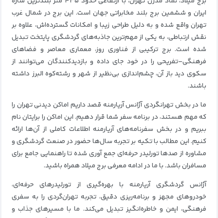
برج میلاد، نماد مدرن تهران، با ارتفاعی حدود ۴۳۵ متر بلندترین سازه
ایران و ششمین برج بلند مخابراتی جهان است. این برج در شمال غرب
تهران واقع شده و به دلیل طراحی زیبا و امکانات گسترده‌اش، علاوه بر
نقش ارتباطی، به یکی از مهم‌ترین جاذبه‌های گردشگری پایتخت تبدیل
شده است. برج ترکیبی از فناوری روز، معماری معاصر و فضاهای
فرهنگی‌–تفریحی را در خود جای داده و بازدیدکنندگان می‌توانند از
سکوی دید باز آن، چشم‌اندازی بی‌نظیر از شهر و رشته‌کوه البرز داشته
باشند.
ما در بخش تهرانگردی آژانس آریارمنه قصد داریم اماکن دیدنی تهران را
که مهم هستند، در برنامه سفر شما قرار دهیم. این اماکن را برایتان نام
ببریم و در بخش سفرنامه‌های آریارمنه اطلاعات کاملی از آن‌ها ارائه
کنیم. این مطالب با تکیه بر تجربه سال‌ها حضور در صنعت گردشگری و
مشاوره از صدها تورلیدر حرفه‌ای جمع‌ آوری شده تا راهنمایی جامع برای
مسافران باشد. با ما در ادامه معرفی برج میلاد همراه باشید.
آژانس گردشگری آریارمنه با بهره‌گیری از تورلیدرهای حرفه‌ای،
خودروهای مجهز و برنامه‌ریزی دقیق، تجربه تهران‌گردی را به سفری
فرهنگی، ایمن و خاطره‌انگیز تبدیل می‌کند. ما با مسیرهای جذاب و