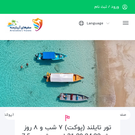
ورود / ثبت نام
Language
صفحه اصلی
تورها
تورهای خارجی
تورهای آسیایی
تور تایلند (پوکت) ۷ شب و ۸ روز – پرواز ماهان
تور تایلند (پوکت) ۷ شب و ۸ روز