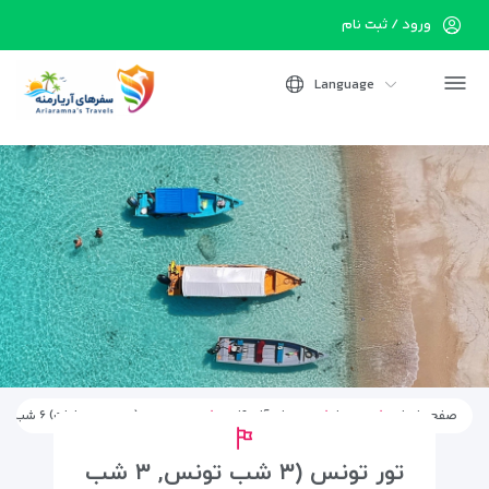
ورود / ثبت نام
Language
صفحه اصلی
تورها
تورهای آفریقایی
تور تونس (تونس, حمامات) ۶ شب و ۷ روز – پرواز ماهان
تور تونس (۳ شب تونس, ۳ شب