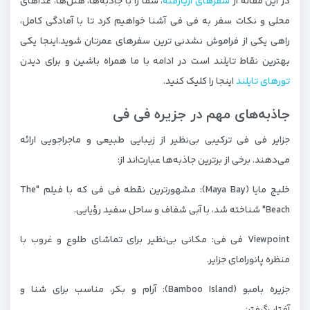
در این مقاله از
سفرهای آریارمنه
، شما را با جاذبه‌ها، هتل‌ها، غذاهای
محلی و نکات سفر به فی فی آشنا خواهیم کرد تا با آمادگی کامل،
راهی یکی از فراموش‌ نشدنی‌ ترین سفرهای عمرتان شوید.اینجا یکی
بهترین نقاط تایلند است در ادامه با ما همراه باشین و برای دیدن
تورهای تایلند
اینجا را کلیک کنید.
جاذبه‌های مهم در جزیره فی فی
جزایر فی‌ فی ترکیبی بی‌نظیر از زیبایی طبیعی و ماجراجویی ارائه
می‌دهند. برخی از برترین جاذبه‌ها عبارت‌اند از:
خلیج مایا (Maya Bay): مشهورترین نقطه فی‌ فی که با فیلم "The
Beach" شناخته شد، با آبی شفاف و ساحل سفید رؤیایی.
Viewpoint فی فی: مکانی بی‌نظیر برای تماشای طلوع و غروب با
منظره پانورامای جزایر.
جزیره بامبو (Bamboo Island): آرام و بکر، مناسب برای شنا و