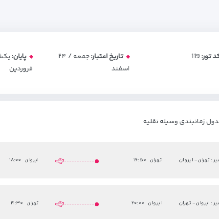
د تور:
119
تاریخ اعتبار:
جمعه / ۲۴
پایان:
اسفند
فروردین
ول زمانبندی وسیله نقلیه
ر : تهران- ایروان
تهران
۱۶:۵۰
ایروان
۱۸:۰۰
ر : ایروان- تهران
ایروان
۲۰:۰۰
تهران
۲۱:۳۰