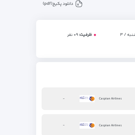
دانلود پکیج(pdf)
یکشنبه / ۳
ظرفیت:
+۹
نفر
-
-
Caspian Airlines
-
-
Caspian Airlines