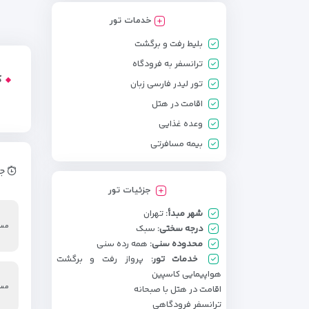
خدمات تور
بلیط رفت و برگشت
ترانسفر به فرودگاه
ک
تور لیدر فارسی زبان
اقامت در هتل
وعده غذایی
بیمه مسافرتی
جد
جزئیات تور
شهر مبدأ:
تهران
مسی
درجه سختی:
سبک
محدوده سنی:
همه رده سنی
خدمات تور:
پرواز رفت و برگشت
هواپیمایی کاسپین
مسی
اقامت در هتل با صبحانه
ترانسفر فرودگاهی